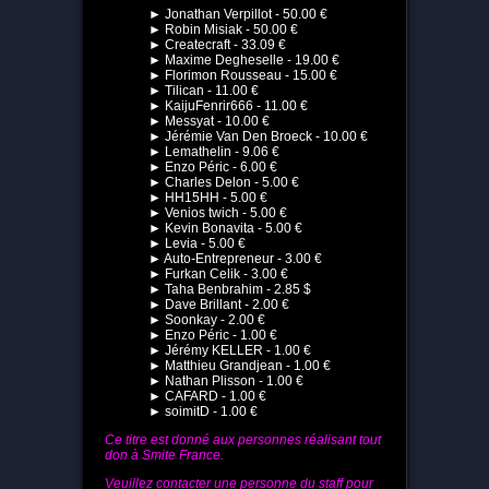
► Jonathan Verpillot - 50.00 €
► Robin Misiak - 50.00 €
► Createcraft - 33.09 €
► Maxime Degheselle - 19.00 €
► Florimon Rousseau - 15.00 €
► Tilican - 11.00 €
► KaijuFenrir666 - 11.00 €
► Messyat - 10.00 €
► Jérémie Van Den Broeck - 10.00 €
► Lemathelin - 9.06 €
► Enzo Péric - 6.00 €
► Charles Delon - 5.00 €
► HH15HH - 5.00 €
► Venios twich - 5.00 €
► Kevin Bonavita - 5.00 €
► Levia - 5.00 €
► Auto-Entrepreneur - 3.00 €
► Furkan Celik - 3.00 €
► Taha Benbrahim - 2.85 $
► Dave Brillant - 2.00 €
► Soonkay - 2.00 €
► Enzo Péric - 1.00 €
► Jérémy KELLER - 1.00 €
► Matthieu Grandjean - 1.00 €
► Nathan Plisson - 1.00 €
► CAFARD - 1.00 €
► soimitD - 1.00 €
Ce titre est donné aux personnes réalisant tout
don à Smite France.
Veuillez contacter une personne du staff pour