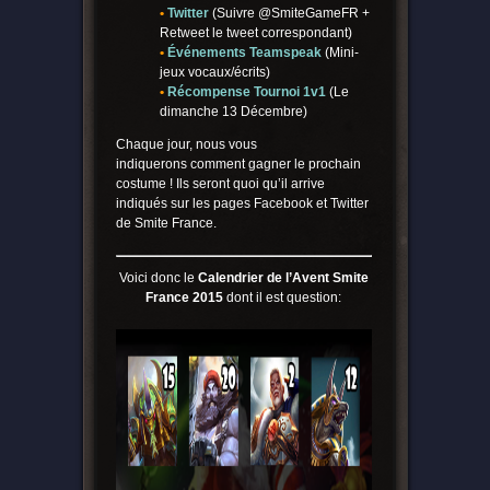
•
Twitter
(Suivre @SmiteGameFR +
Retweet le tweet correspondant)
•
Événements Teamspeak
(Mini-
jeux vocaux/écrits)
•
Récompense Tournoi 1v1
(Le
dimanche 13 Décembre)
Chaque jour, nous vous
indiquerons comment gagner le prochain
costume ! Ils seront quoi qu’il arrive
indiqués sur les pages Facebook et Twitter
de Smite France.
Voici donc le
Calendrier de l’Avent Smite
France 2015
dont il est question: