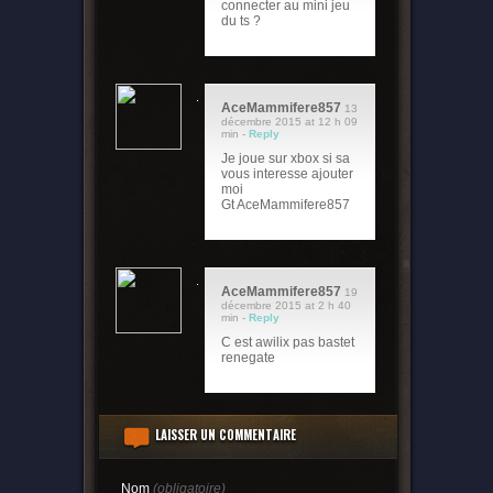
connecter au mini jeu
du ts ?
AceMammifere857
13
décembre 2015 at 12 h 09
min -
Reply
Je joue sur xbox si sa
vous interesse ajouter
moi
Gt AceMammifere857
AceMammifere857
19
décembre 2015 at 2 h 40
min -
Reply
C est awilix pas bastet
renegate
LAISSER UN COMMENTAIRE
Nom
(obligatoire)