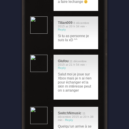
a faire lechange
Tilian009
8 décembre
2015 at 20 h 34 min -
Reply
Si tu as personne je
suis la xD ^^
Giufou
11 décembre
2015 at 21 h 54 min -
Reply
Salut moi je joue sur
Xbox mais je n ai rien
pour échanger et la
skin m intéresse peut
on s arranger
SwitchNmusic
11
décembre 2015 at 20 h 38
min -
Reply
Quelqu’un arrive à se