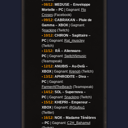
• 08/12:
MEDUSE – Enveloppe
Mortelle – PC
| Gagnant:
Flo
Croses
(Facebook)
• 09/12:
CABRAKAN – Pluie de
Gamma – XBOX
| Gagnant:
S
nacking
(Twitch)
• 10/12:
CHIRON – Sagittaire –
PC
| Gagnant:
Rat_muscley
(Twitch)
• 11/12:
RÂ – Alienware-
PC
| Gagnant:
SwitchNmusic
(Teamspeak)
• 12/12:
ANUBIS – Au-Delà –
XBOX
| Gagnant:
Krenoh
(Twitch)
• 13/12:
APHRODITE – Diva –
PC
| Gagnant:
FarmerAtTheBeach
(Teamspeak)
• 14/12:
SOL – Supernova –
PC
| Gagnant:
Snacking
(Twitch)
• 15/12:
KHEPRI – Empereur –
XBOX
| Gagnant:
@Giufou1
(Twitter)
• 16/12:
NOX – Madame Ténèbres
– PC
| Gagnant:
C2H_Bahamut