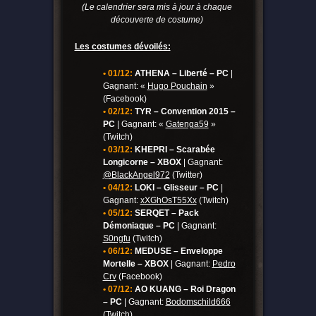
(Le calendrier sera mis à jour à chaque
découverte de costume)
Les costumes dévoilés:
• 01/12:
ATHENA – Liberté – PC
|
Gagnant: «
Hugo Pouchain
»
(Facebook)
• 02/12:
TYR – Convention 2015 –
PC
| Gagnant: «
Gatenga59
»
(Twitch)
• 03/12:
KHEPRI – Scarabée
Longicorne – XBOX
| Gagnant:
@BlackAngel972
(Twitter)
• 04/12:
LOKI – Glisseur – PC
|
Gagnant:
xXGhOsT55Xx
(Twitch)
• 05/12:
SERQET – Pack
Démoniaque – PC
| Gagnant:
S0ngfu
(Twitch)
• 06/12:
MEDUSE – Enveloppe
Mortelle – XBOX
| Gagnant:
Pedro
Crv
(Facebook)
• 07/12:
AO KUANG – Roi Dragon
– PC
| Gagnant:
Bodomschild666
(Twitch)