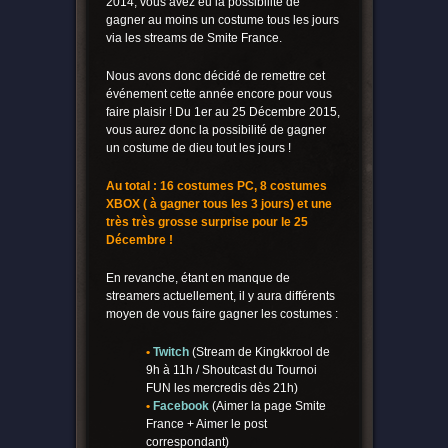
2014, vous avez eu la possibilité de
gagner au moins un costume tous les jours
via les streams de Smite France.
Nous avons donc décidé de remettre cet
événement cette année encore pour vous
faire plaisir ! Du 1er au 25 Décembre 2015,
vous aurez donc la possibilité de gagner
un costume de dieu tout les jours !
Au total : 16 costumes PC, 8 costumes
XBOX ( à gagner tous les 3 jours) et une
très très grosse surprise pour le 25
Décembre !
En revanche, étant en manque de
streamers actuellement, il y aura différents
moyen de vous faire gagner les costumes :
•
Twitch
(Stream de Kingkkrool de
9h à 11h / Shoutcast du Tournoi
FUN les mercredis dès 21h)
•
Facebook
(Aimer la page Smite
France + Aimer le post
correspondant)