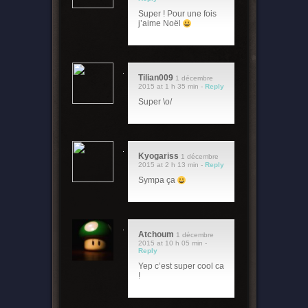
Super ! Pour une fois
j’aime Noël
Tilian009
1 décembre
2015 at 1 h 35 min -
Reply
Super \o/
Kyogariss
1 décembre
2015 at 2 h 13 min -
Reply
Sympa ça
Atchoum
1 décembre
2015 at 10 h 05 min -
Reply
Yep c’est super cool ca
!