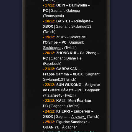
(Twitch)
• 17/12:
ODIN – Daimyodin –
PC
| Gagnant:
Gatenga
(Teamspeak)
• 18/12:
BASTET – Rénégate –
XBOX
| Gagnant:
Skylangel13
(Twitch)
• 19/12:
ZEUS – Colère de
l’Olympe – PC
| Gagnant:
Skuldeggery
(Twitch)
• 20/12:
ZHONG KUI – G.I. Zhong –
PC
| Gagnant:
Diane Hel
(Facebook)
• 21/12:
CABRAKAN –
Frappe Gamma – XBOX
| Gagnant:
Skylangel13
(Twitch)
• 22/12:
SUN WUKONG – Seigneur
de Guerre Céleste – PC
| Gagnant:
@fatalfire45
(Twitch)
• 23/12:
KALI – Mort Écarlate –
PC
| Gagnant: (Twitch)
• 24/12:
KHEPRI – Empereur –
XBOX
| Gagnant:
Anyway_
(Twitch)
• 25/12:
Figurine Sandboxr –
GUAN YU
| À gagner