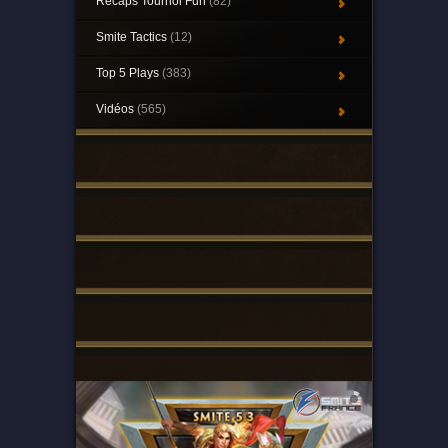
Récaps Tournoi Fun
(82)
Smite Tactics
(12)
Top 5 Plays
(383)
Vidéos
(565)