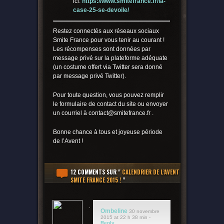
ici:
https://www.smitefrance.fr/la-
case-25-se-devoile/
Restez connectés aux réseaux sociaux
Smite France pour vous tenir au courant !
Les récompenses sont données par
message privé sur la plateforme adéquate
(un costume offert via Twitter sera donné
par message privé Twitter).
Pour toute question, vous pouvez remplir
le formulaire de contact du site ou envoyer
un courriel à contact@smitefrance.fr .
Bonne chance à tous et joyeuse période
de l’Avent !
12 COMMENTS
SUR "
CALENDRIER DE L’AVENT
SMITE FRANCE 2015 !
"
Ombeline
30 novembre
2015 at 22 h 38 min -
Reply