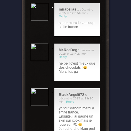
mirabelias
1 décembre
2015 at 12 h 56 min -
Reply
super merci beaucoup
smite france
Mr.RedDog
1 décembre
2015 at 13 h 27 min -
Reply
hé bé ! c’est mieux que
des chocolats !
Merci les ga
BlackAngel972
5
décembre 2015 at 3 h 30
min -
Reply
yo tout dabord merci a
smite france.
Ensuite. j’ai gagné un
skin sur xbox mais je
joue sur PC
Je recherche kkun pret