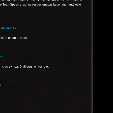
en à redire sur Smite France. La seule chose qui me déplaît un
r le TeamSpeak et qui ne respectent pas la communauté et le
n de temps ?
nviron un an et demi.
es?
n clan sympa. D’ailleurs, on recrute.
?