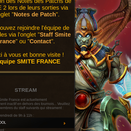
on des Notes des Patchs de
2 lors de leurs sorties via
nglet "
Notes de Patch
".
ouvez rejoindre l'équipe de
es via l'onglet "
Staff Smite
rance
" ou "
Contact
".
i à vous et bonne visite !
équipe SMITE FRANCE
STREAM
Smite France est actuellement
t inactif en dehors des tournois... Veuillez
membres du staff suivants qui streament :
vendredi de 9h à 11h :
OOL
nt :