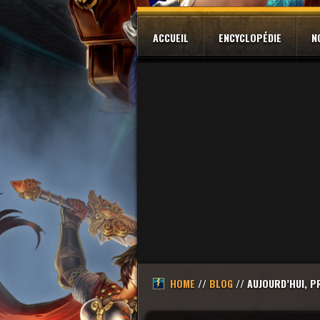
ACCUEIL
ENCYCLOPÉDIE
N
HOME
//
BLOG
// AUJOURD’HUI, 