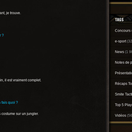
nt, je trouve.
TAGS
Concours
r ?
e-sport
(3
News
(1 9
Notes de 
Présentat
, il est vraiment complet.
Récaps To
Smite Tact
 fais quoi ?
Top 5 Pla
s costume sur un jungler.
Vidéos
(5