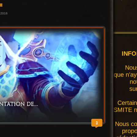
OM
r 2016
INF
Nous
que n'ay
no
su
Certai
SMITE ne
3
Nous co
prop