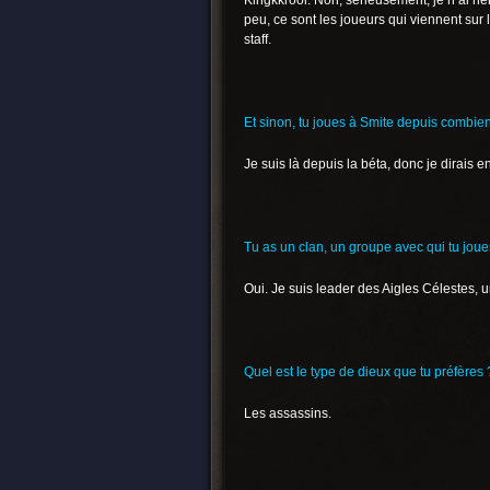
Kingkkrool. Non, sérieusement, je n’ai ri
peu, ce sont les joueurs qui viennent su
staff.
Et sinon, tu joues à Smite depuis combie
Je suis là depuis la béta, donc je dirais e
Tu as un clan, un groupe avec qui tu jou
Oui. Je suis leader des Aigles Célestes, u
Quel est le type de dieux que tu préfères 
Les assassins.