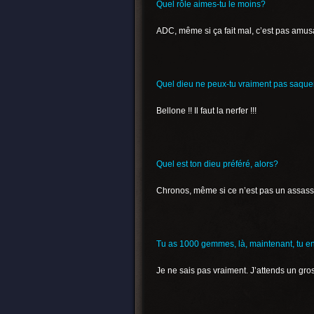
Quel rôle aimes-tu le moins?
ADC, même si ça fait mal, c’est pas amusa
Quel dieu ne peux-tu vraiment pas saque
Bellone !! Il faut la nerfer !!!
Quel est ton dieu préféré, alors?
Chronos, même si ce n’est pas un assassin
Tu as 1000 gemmes, là, maintenant, tu en
Je ne sais pas vraiment. J’attends un gro