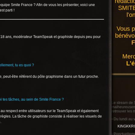
rédacti
uipe Smite France ? Afin de vous les présenter, voici une
SMITE 
st parti !
l'o
Vous p
bénévol
 18 ans, modérateur TeamSpeak et graphiste depuis peu pour
F
Merc
L'
iellement, tu es quoi ?
 peut-être référent du pôle graphisme dans un futur proche.
i tes tâches, au sein de Smite France ?
Le stream de 
malheureusemen
 au respect entre utilisateurs sur le TeamSpeak et également
retrouver les 
règles. La tâche de graphiste consiste à réaliser les visuels de
• Du lundi au 
.
KINGKKR
• Ponctuelleme