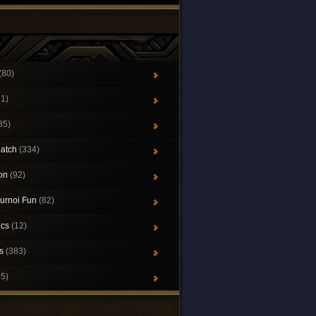
(80)
21)
85)
patch
(334)
ion
(92)
urnoi Fun
(82)
ics
(12)
ys
(383)
65)