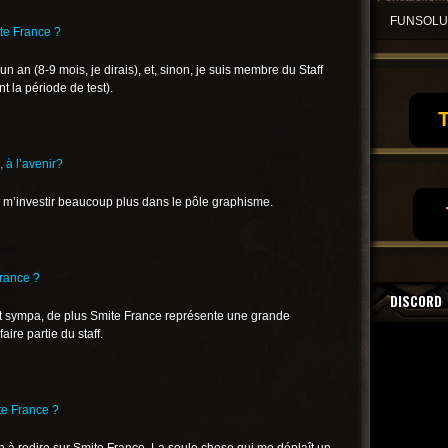
FUNSOL
te France ?
 an (8-9 mois, je dirais), et, sinon, je suis membre du Staff
 la période de test).
T
, à l’avenir?
 m’investir beaucoup plus dans le pôle graphisme.
France ?
DISCORD
ent sympa, de plus Smite France représente une grande
ire partie du staff.
te France ?