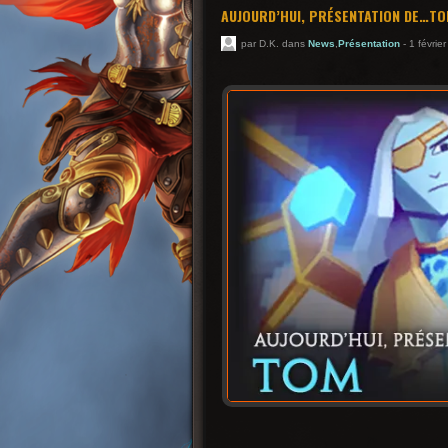
AUJOURD’HUI, PRÉSENTATION DE…T
par D.K. dans
News
,
Présentation
- 1 févrie