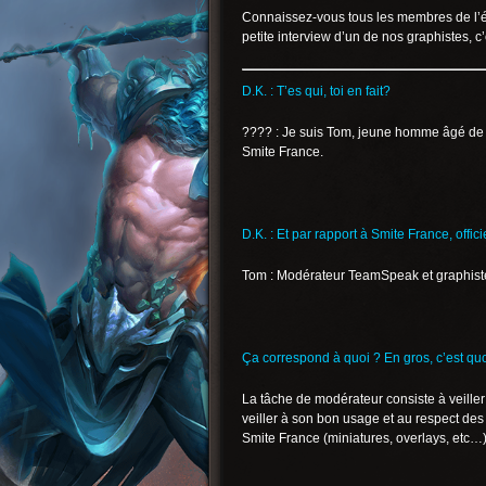
Connaissez-vous tous les membres de l’éq
petite interview d’un de nos graphistes, c’e
D.K. : T’es qui, toi en fait?
???? : Je suis Tom, jeune homme âgé de
Smite France.
D.K. : Et par rapport à Smite France, offic
Tom : Modérateur TeamSpeak et graphiste,
Ça correspond à quoi ? En gros, c’est quo
La tâche de modérateur consiste à veiller
veiller à son bon usage et au respect des 
Smite France (miniatures, overlays, etc…)