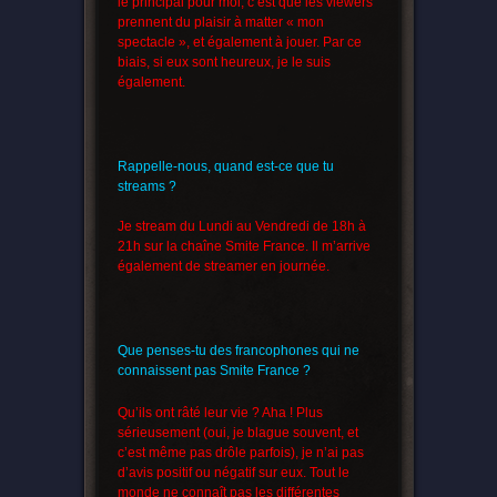
le principal pour moi, c’est que les viewers
prennent du plaisir à matter « mon
spectacle », et également à jouer. Par ce
biais, si eux sont heureux, je le suis
également.
Rappelle-nous, quand est-ce que tu
streams ?
Je stream du Lundi au Vendredi de 18h à
21h sur la chaîne Smite France. Il m’arrive
également de streamer en journée.
Que penses-tu des francophones qui ne
connaissent pas Smite France ?
Qu’ils ont râté leur vie ? Aha ! Plus
sérieusement (oui, je blague souvent, et
c’est même pas drôle parfois), je n’ai pas
d’avis positif ou négatif sur eux. Tout le
monde ne connaît pas les différentes