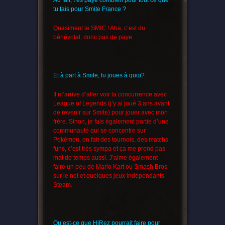
Au fait, t’es payé combien pour tout ce que
tu fais pour Smite France ?
Quasiment le SMIC ! Aha, c’est du
bénévolat, donc pas de paye.
Et à part à Smite, tu joues à quoi?
Il m’arrive d’aller voir la concurrence avec
League of Legends (j’y ai joué 3 ans avant
de revenir sur Smite) pour jouer avec mon
frère. Sinon, je fais également partie d’une
communauté qui se concentre sur
Pokémon, on fait des tournois, des matchs
funs, c’est très sympa et ça me prend pas
mal de temps aussi. J’aime également
faire un peu de Mario Kart ou Smash Bros
sur le net et quelques jeux indépendants
Steam.
Qu’est-ce que HiRez pourrait faire pour