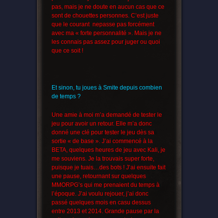
pas, mais je ne doute en aucun cas que ce
sont de chouettes personnes. C’est juste
que le courant nepasse pas forcément
avec ma « forte personnalité ». Mais je ne
les connais pas assez pour juger ou quoi
que ce soit !
Et sinon, tu joues à Smite depuis combien
de temps ?
Une amie à moi m’a demandé de tester le
jeu pour avoir un retour. Elle m’a donc
donné une clé pour tester le jeu dès sa
sortie « de base ». J’ai commencé à la
BETA, quelques heures de jeu avec Kali, je
me souviens. Je la trouvais super forte,
puisque je tuais…des bots ! J’ai ensuite fait
une pause, retournant sur quelques
MMORPG’s qui me prenaient du temps à
l’époque. J’ai voulu rejouer, j’ai donc
passé quelques mois en casu dessus
entre 2013 et 2014. Grande pause par la