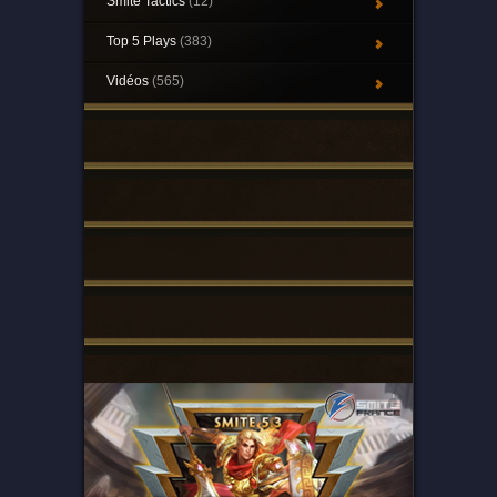
Smite Tactics
(12)
Top 5 Plays
(383)
Vidéos
(565)