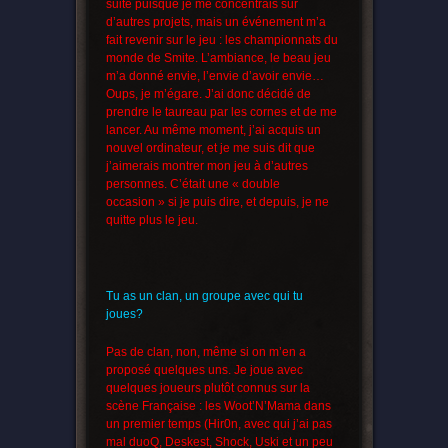
suite puisque je me concentrais sur
d’autres projets, mais un événement m’a
fait revenir sur le jeu : les championnats du
monde de Smite. L’ambiance, le beau jeu
m’a donné envie, l’envie d’avoir envie…
Oups, je m’égare. J’ai donc décidé de
prendre le taureau par les cornes et de me
lancer. Au même moment, j’ai acquis un
nouvel ordinateur, et je me suis dit que
j’aimerais montrer mon jeu à d’autres
personnes. C’était une « double
occasion » si je puis dire, et depuis, je ne
quitte plus le jeu.
Tu as un clan, un groupe avec qui tu
joues?
Pas de clan, non, même si on m’en a
proposé quelques uns. Je joue avec
quelques joueurs plutôt connus sur la
scène Française : les Woot’N’Mama dans
un premier temps (Hir0n, avec qui j’ai pas
mal duoQ, Deskest, Shock, Uski et un peu