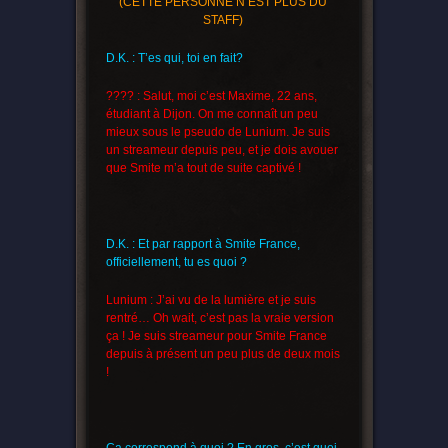
(CETTE PERSONNE N’EST PLUS DU
STAFF)
D.K. : T’es qui, toi en fait?
???? : Salut, moi c’est Maxime, 22 ans,
étudiant à Dijon. On me connaît un peu
mieux sous le pseudo de Lunium. Je suis
un streameur depuis peu, et je dois avouer
que Smite m’a tout de suite captivé !
D.K. : Et par rapport à Smite France,
officiellement, tu es quoi ?
Lunium : J’ai vu de la lumière et je suis
rentré… Oh wait, c’est pas la vraie version
ça ! Je suis streameur pour Smite France
depuis à présent un peu plus de deux mois
!