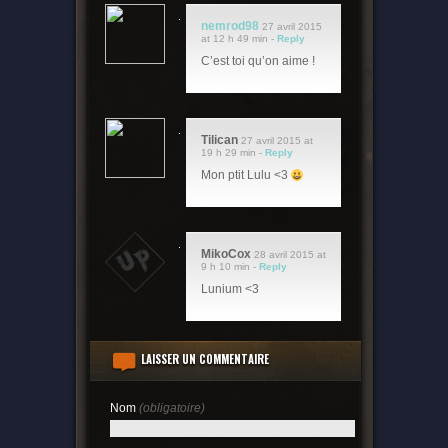
nemrod98
27 avril 2015
at 12 h 49 min -
Reply
C’est toi qu’on aime !
Tilican
27 avril 2015 at
19 h 29 min -
Reply
Mon ptit Lulu <3
MikoCox
28 avril 2015 at
9 h 10 min -
Reply
Lunium <3
LAISSER UN COMMENTAIRE
Nom
(obligatoire)