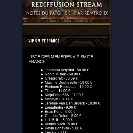
Dernière Mise à Jour du slider : 20/06/2018
VIP SMITE FRANCE
LISTE DES MEMBRES VIP SMITE
FRANCE:
► Jonathan Verpillot - 50.00 €
► Robin Misiak - 50.00 €
► Createcraft - 33.09 €
► Maxime Degheselle - 19.00 €
► Florimon Rousseau - 15.00 €
► Tilican - 11.00 €
► KaijuFenrir666 - 11.00 €
► Messyat - 10.00 €
► Jérémie Van Den Broeck - 10.00 €
► Lemathelin - 9.06 €
► Enzo Péric - 6.00 €
► Charles Delon - 5.00 €
► HH15HH - 5.00 €
► Venios twich - 5.00 €
► Kevin Bonavita - 5.00 €
► Levia - 5.00 €