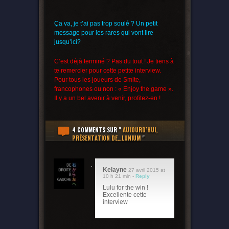
Ça va, je t’ai pas trop soulé ? Un petit
message pour les rares qui vont lire
jusqu’ici?
C’est déjà terminé ? Pas du tout ! Je tiens à
te remercier pour cette petite interview.
Pour tous les joueurs de Smite,
francophones ou non : « Enjoy the game ».
Il y a un bel avenir à venir, profitez-en !
4 COMMENTS
SUR "
AUJOURD’HUI,
PRÉSENTATION DE…LUNIUM
"
Kelayne
27 avril 2015 at
10 h 21 min -
Reply
Lulu for the win !
Excellente cette
interview