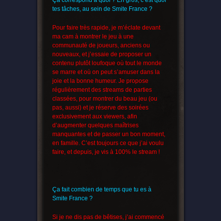
Ça correspond à quoi ? En gros, c’est quoi
tes tâches, au sein de Smite France ?
Pour faire très rapide, je m’éclate devant
ma cam à montrer le jeu à une
communauté de joueurs, anciens ou
nouveaux, et j’essaie de proposer un
contenu plutôt loufoque où tout le monde
se marre et où on peut s’amuser dans la
joie et la bonne humeur. Je propose
régulièrement des streams de parties
classées, pour montrer du beau jeu (ou
pas, aussi) et je réserve des soirées
exclusivement aux viewers, afin
d’augmenter quelques maîtrises
manquantes et de passer un bon moment,
en famille. C’est toujours ce que j’ai voulu
faire, et depuis, je vis à 100% le stream !
Ça fait combien de temps que tu es à
Smite France ?
Si je ne dis pas de bêtises, j’ai commencé