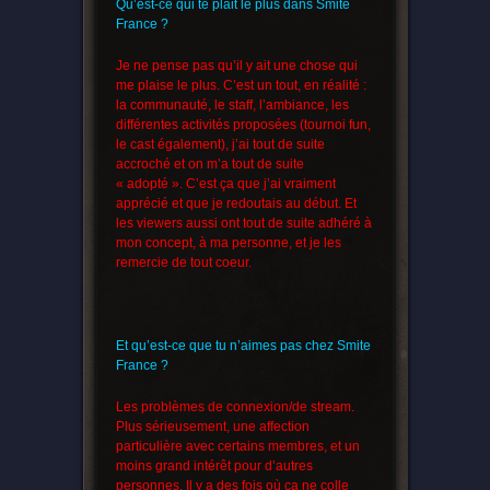
Qu’est-ce qui te plait le plus dans Smite
France ?
Je ne pense pas qu’il y ait une chose qui
me plaise le plus. C’est un tout, en réalité :
la communauté, le staff, l’ambiance, les
différentes activités proposées (tournoi fun,
le cast également), j’ai tout de suite
accroché et on m’a tout de suite
« adopté ». C’est ça que j’ai vraiment
apprécié et que je redoutais au début. Et
les viewers aussi ont tout de suite adhéré à
mon concept, à ma personne, et je les
remercie de tout coeur.
Et qu’est-ce que tu n’aimes pas chez Smite
France ?
Les problèmes de connexion/de stream.
Plus sérieusement, une affection
particulière avec certains membres, et un
moins grand intérêt pour d’autres
personnes. Il y a des fois où ça ne colle