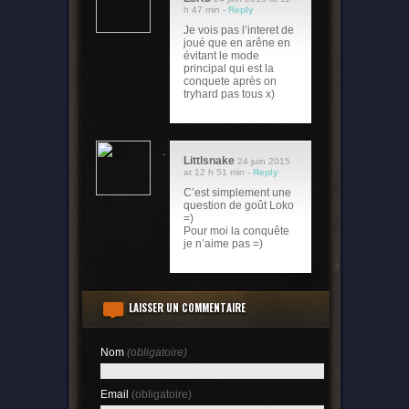
h 47 min -
Reply
Je vois pas l’interet de
joué que en arêne en
évitant le mode
principal qui est la
conquete après on
tryhard pas tous x)
Littlsnake
24 juin 2015
at 12 h 51 min -
Reply
C’est simplement une
question de goût Loko
=)
Pour moi la conquête
je n’aime pas =)
LAISSER UN COMMENTAIRE
Nom
(obligatoire)
Email
(obligatoire)