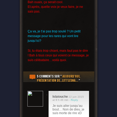
Bah ouais, ça serait cool.
Et après, quelle voix je veux faire, je ne
sais pas.
Ça va, je t’ai pas trop soulé ? Un petit
message pour les rares qui vont lire
jusqu’ici?
Si, tu étais trop chiant, mais faut pas le dire
! Bah à tous ceux qui voient ce message, je
suis célibataire…voilà quoi.
5 COMMENTS
SUR "
AUJOURD’HUI,
PRÉSENTATION DE…LITTLESNA...
"
Islatouche
22 juin 2015
at 9 h 46 min -
Reply
Je suis aller jusqu’au
bout… Non de dieu, je
suis morte de rire xD