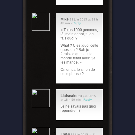
Mike
23 juin 2015 at 18 h
43 min -
Reply
« Tu as 1000 gemmes,
là, maintenant, tu en
fais quoi ?
What ? C’est quoi cette
question ? Bah je
ferais ce que tout le
monde ferait avec : je
les mange. »
On en parle sinon de
cette phrase ?
Littlsnake
23 juin 2015
at 18 h 50 min -
Reply
Je ne savais pas quoi
répondre =)
LøKø
24 juin 2015 at 11