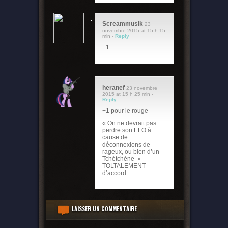
Screammusik
23
novembre 2015 at 15 h 15
min -
Reply
+1
heranef
23 novembre
2015 at 15 h 25 min -
Reply
+1 pour le rouge
« On ne devrait pas
perdre son ELO à
cause de
déconnexions de
rageux, ou bien d’un
Tchétchène »
TOLTALEMENT
d’accord
LAISSER UN COMMENTAIRE