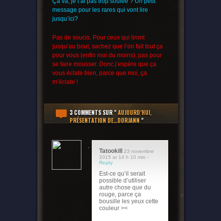
Ça va, je t’ai pas trop soulée ? Un petit
message pour les rares qui vont lire
jusqu’ici?
Pas de soucis. Pour ceux qui liront
jusqu’au bout, sachez que l’on fait tout ça
pour vous (enfin moi du moins), pas pour
se faire mousser. Donc j’espère que ça
vous éclate bien, parce que moi, ça
m’éclate !
3 COMMENTS
SUR "
AUJOURD’HUI,
PRÉSENTATION DE…DORJANN
"
Tatookill
23 novembre
2015 at 14 h 10 min -
Reply
Est-ce qu’il serait
possible d’utiliser
autre chose que du
rouge, parce ça
bousille les yeux cette
couleur ><