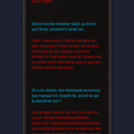
qu’En Ligne.
Décris-moi ton streamer idéal, qu’est-ce
qu’il ferait, comment il serait, etc…
Déjà, « elle serait », blonde qui plus est,
avec des jolies formes et bien sûr un gros
niveau de jeu (en option). La bonne
humeur et l’interaction avec les viewers est
au moins aussi importante que ce que l’on
montre comme gameplay.
On a du stream, des shoutcasts de tournoi,
que manque-t-il, d’après toi, qu’est-ce qui
te plairait de voir ?
Les sections sont là, sur ça il n’y a aucun
soucis. Rédac/Vidéo/Stream/RS/etc…
Selon moi, il faudrait simplement virer tous
les inactifs/planqués et ne recruter que des