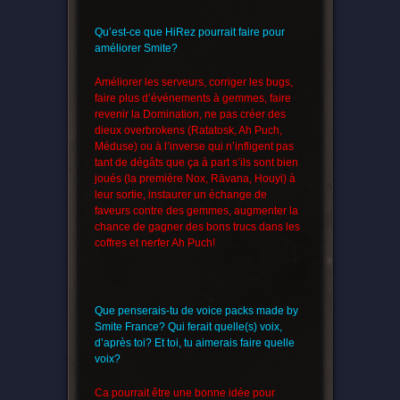
Qu’est-ce que HiRez pourrait faire pour
améliorer Smite?
Améliorer les serveurs, corriger les bugs,
faire plus d’événements à gemmes, faire
revenir la Domination, ne pas créer des
dieux overbrokens (Ratatosk, Ah Puch,
Méduse) ou à l’inverse qui n’infligent pas
tant de dégâts que ça à part s’ils sont bien
joués (la première Nox, R
ā
vana, Houyi) à
leur sortie, instaurer un échange de
faveurs contre des gemmes, augmenter la
chance de gagner des bons trucs dans les
coffres et nerfer Ah Puch!
Que penserais-tu de voice packs made by
Smite France? Qui ferait quelle(s) voix,
d’après toi? Et toi, tu aimerais faire quelle
voix?
Ca pourrait être une bonne idée pour