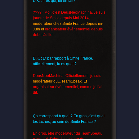
D.K. : T’es qui, toi en fait?
???? : Moi, c’est DeusNeoMachina. Je suis
joueur de Smite depuis Mai 2014,
modérateur chez Smite France depuis mi-
Juin et
organisateur événementiel depuis
début Juillet.
D.K. : Et par rapport à Smite France,
officiellement, tu es quoi ?
DeusNeoMachina: Officiellement, je suis
modérateur du…TeamSpeak. Et
organisateur événementiel, comme je l’ai
dit.
Ça correspond à quoi ? En gros, c’est quoi
tes tâches, au sein de Smite France ?
En gros, être modérateur du TeamSpeak,