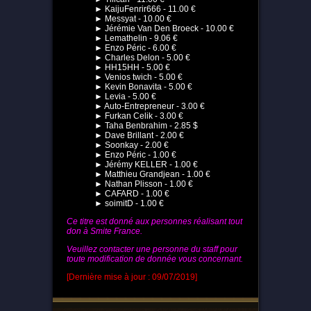
► KaijuFenrir666 - 11.00 €
► Messyat - 10.00 €
► Jérémie Van Den Broeck - 10.00 €
► Lemathelin - 9.06 €
► Enzo Péric - 6.00 €
► Charles Delon - 5.00 €
► HH15HH - 5.00 €
► Venios twich - 5.00 €
► Kevin Bonavita - 5.00 €
► Levia - 5.00 €
► Auto-Entrepreneur - 3.00 €
► Furkan Celik - 3.00 €
► Taha Benbrahim - 2.85 $
► Dave Brillant - 2.00 €
► Soonkay - 2.00 €
► Enzo Péric - 1.00 €
► Jérémy KELLER - 1.00 €
► Matthieu Grandjean - 1.00 €
► Nathan Plisson - 1.00 €
► CAFARD - 1.00 €
► soimitD - 1.00 €
Ce titre est donné aux personnes réalisant tout
don à Smite France.
Veuillez contacter une personne du staff pour
toute modification de donnée vous concernant.
[Dernière mise à jour : 09/07/2019]