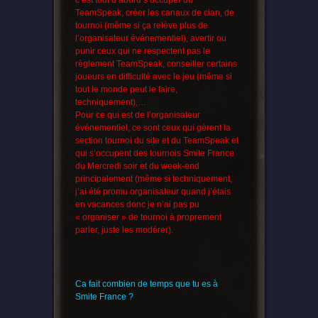
c’est tout d’abord s’occuper du
TeamSpeak, créer les canaux de clan, de
tournoi (même si ça relève plus de
l’organisateur événementiel), avertir ou
punir ceux qui ne respectent pas le
règlement TeamSpeak, conseiller certains
joueurs en difficulté avec le jeu (même si
tout le monde peut le faire,
techniquement),…
Pour ce qui est de l’organisateur
événementiel, ce sont ceux qui gèrent la
section tournoi du site et du TeamSpeak et
qui s’occupent des tournois Smite France
du Mercredi soir et du week-end
principalement (même si techniquement,
j’ai été promu organisateur quand j’étais
en vacances donc je n’ai pas pu
« organiser » de tournoi à proprement
parler, juste les modérer).
Ca fait combien de temps que tu es à
Smite France ?