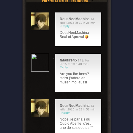
PRÉSENTATION DE…DEUSNEOMA...
"
DeusNeoMachina
14
juillet 2015 at 12 h 26 min
-
Reply
DeusNeoMachina
Seal of Aproval
fatalfire45
14 juillet
2015 at 19 h 48 min -
Reply
Are you the bees?
mdrrr j’adore ah
muzen moi aussi
DeusNeoMachina
14
juillet 2015 at 22 h 51 min
-
Reply
Nope, je parlais du
Cupid Abeille, c’est
une de ses quotes ^^