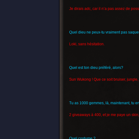
Je dirais adc, car il n’a pas assez de possi
Quel dieu ne peux-tu vraiment pas saque
Loki, sans hésitation.
Quel est ton dieu préféré, alors?
Sun Wukong ! Que ce soit bruiser, jungle, 
Tu as 1000 gemmes, là, maintenant, tu en
2 giveaways à 400, et je me paye un ski
Quel costume ?