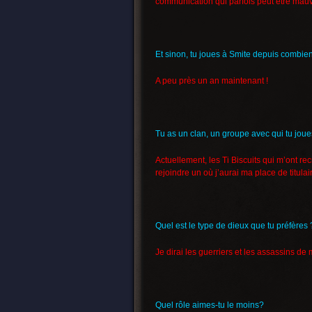
communication qui parfois peut être mauv
Et sinon, tu joues à Smite depuis combie
A peu près un an maintenant !
Tu as un clan, un groupe avec qui tu jou
Actuellement, les Ti Biscuits qui m’ont r
rejoindre un où j’aurai ma place de titulair
Quel est le type de dieux que tu préfères 
Je dirai les guerriers et les assassins de
Quel rôle aimes-tu le moins?