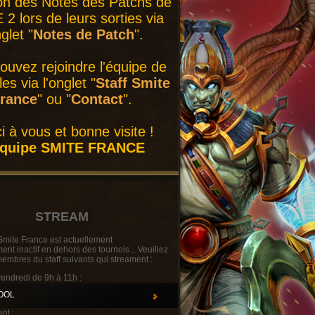
on des Notes des Patchs de
2 lors de leurs sorties via
nglet "
Notes de Patch
".
ouvez rejoindre l'équipe de
es via l'onglet "
Staff Smite
rance
" ou "
Contact
".
i à vous et bonne visite !
équipe SMITE FRANCE
STREAM
Smite France est actuellement
t inactif en dehors des tournois... Veuillez
membres du staff suivants qui streament :
vendredi de 9h à 11h :
OOL
nt :