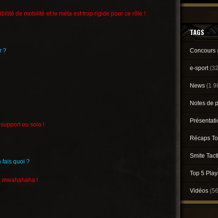
bilité de mobilité et le méta est trop rigide pour ce rôle !
TAGS
r ?
Concours
e-sport
(3
News
(1 9
Notes de 
Présentat
support ou solo !
Récaps To
Smite Tact
 fais quoi ?
Top 5 Pla
n, mwahahaha !
Vidéos
(5