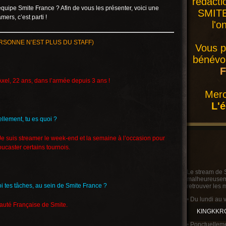
rédacti
uipe Smite France ? Afin de vous les présenter, voici une
SMITE 
mers, c’est parti !
l'o
RSONNE N’EST PLUS DU STAFF)
Vous p
bénévol
F
Axel, 22 ans, dans l’armée depuis 3 ans !
Merc
L'
iellement, tu es quoi ?
Je suis streamer le week-end et la semaine à l’occasion pour
oucaster certains tournois.
Le stream de 
malheureusemen
i tes tâches, au sein de Smite France ?
retrouver les 
• Du lundi au 
uté Française de Smite.
KINGKKR
• Ponctuelleme