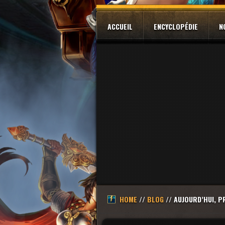
ACCUEIL
ENCYCLOPÉDIE
N
HOME
//
BLOG
// AUJOURD’HUI, 