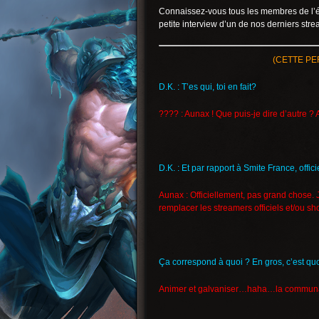
Connaissez-vous tous les membres de l’éq
petite interview d’un de nos derniers strea
(CETTE PE
D.K. : T’es qui, toi en fait?
???? : Aunax ! Que puis-je dire d’autre ? 
D.K. : Et par rapport à Smite France, offic
Aunax : Officiellement, pas grand chose. 
remplacer les streamers officiels et/ou sh
Ça correspond à quoi ? En gros, c’est quo
Animer et galvaniser…haha…la communa