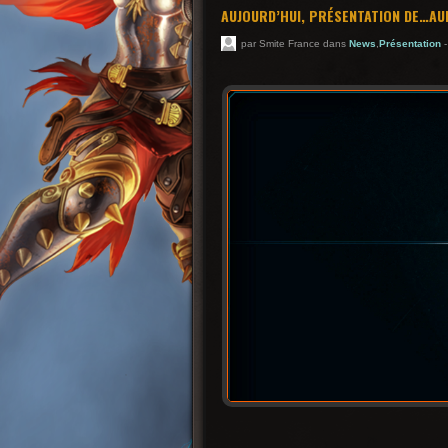
AUJOURD’HUI, PRÉSENTATION DE…AU
par Smite France dans
News
,
Présentation
-