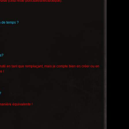
aise (cela reste ponctuel/anectdotique).
n de temps ?
es?
ecruté en tant que remplaçant, mais je compte bien en créer ou en
e !
?
 manière équivalente !