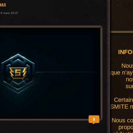
NAX
 9 mars 2015
INF
Nous
que n'ay
no
su
Certai
SMITE ne
0
Nous co
prop