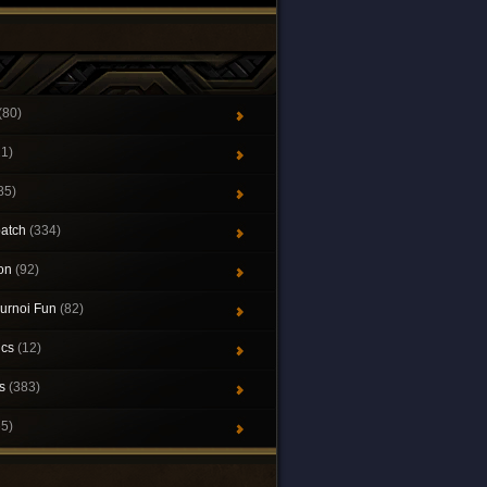
(80)
21)
85)
patch
(334)
ion
(92)
urnoi Fun
(82)
ics
(12)
ys
(383)
65)