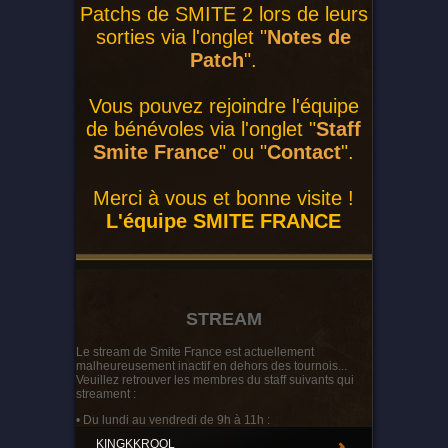
Patchs de SMITE 2 lors de leurs
sorties via l'onglet "
Notes de
Patch
".
Vous pouvez rejoindre l'équipe
de bénévoles via l'onglet "
Staff
Smite France
" ou "
Contact
".
Merci à vous et bonne visite !
L'équipe SMITE FRANCE
STREAM
Le stream de Smite France est actuellement
malheureusement inactif en dehors des tournois...
Veuillez retrouver les membres du staff suivants qui
streament :
• Du lundi au vendredi de 9h à 11h :
KINGKKROOL