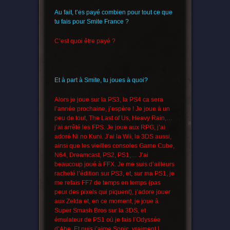
Au fait, t’es payé combien pour tout ce que
tu fais pour Smite France ?
C’est quoi être payé ?
Et à part à Smite, tu joues à quoi?
Alors je joue sur la PS3, la PS4 ca sera
l’année prochaine, j’espère ! Je joue à un
peu de tout, The Last of Us, Heavy Rain,…
j’ai arrêté les FPS. Je joue aux RPG, j’ai
adoré Ni no Kuni. J’ai la Wii, la 3DS aussi,
ainsi que les vieilles consoles Game Cube,
N64, Dreamcast, PS2, PS1,… J’ai
beaucoup joué à FFX. Je me suis d’ailleurs
racheté l’édition sur PS3, et, sur ma PS1, je
me refais FF7 de temps en temps (pas
peur des pixels qui piquent), j’adore jouer
aux Zelda et, en ce moment, je joue à
Super Smash Bros sur la 3DS, et
émulateur de PS1 où je fais l’Odyssée
d’Abe. Et puis j’aime Sonic, vraiment !