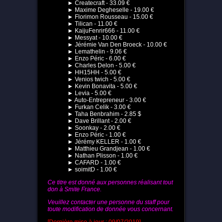
► Createcraft - 33.09 €
► Maxime Degheselle - 19.00 €
► Florimon Rousseau - 15.00 €
► Tilican - 11.00 €
► KaijuFenrir666 - 11.00 €
► Messyat - 10.00 €
► Jérémie Van Den Broeck - 10.00 €
► Lemathelin - 9.06 €
► Enzo Péric - 6.00 €
► Charles Delon - 5.00 €
► HH15HH - 5.00 €
► Venios twich - 5.00 €
► Kevin Bonavita - 5.00 €
► Levia - 5.00 €
► Auto-Entrepreneur - 3.00 €
► Furkan Celik - 3.00 €
► Taha Benbrahim - 2.85 $
► Dave Brillant - 2.00 €
► Soonkay - 2.00 €
► Enzo Péric - 1.00 €
► Jérémy KELLER - 1.00 €
► Matthieu Grandjean - 1.00 €
► Nathan Plisson - 1.00 €
► CAFARD - 1.00 €
► soimitD - 1.00 €
Ce titre est donné aux personnes réalisant tout
don à Smite France.
Veuillez contacter une personne du staff pour
toute modification de donnée vous concernant.