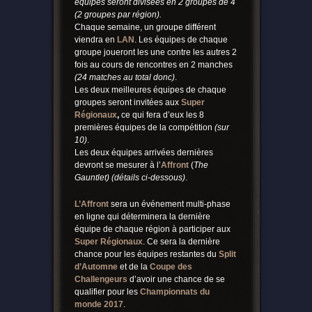
équipes seront divisées en 2 groupes de 4
(2 groupes par région).
Chaque semaine, un groupe différent
viendra en
LAN
. Les équipes de chaque
groupe joueront les une contre les autres 2
fois au cours de rencontres en 2 manches
(24 matches au total donc)
.
Les deux meilleures équipes de chaque
groupes seront invitées aux
Super
Régionaux
,
ce qui fera d’eux les 8
premières équipes de la compétition
(sur
10)
.
Les deux équipes arrivées dernières
devront se mesurer à l’
Affront
(
The
Gauntlet)
(détails ci-dessous)
.
L’Affront
sera un événement multi-phase
en ligne qui déterminera la dernière
équipe de chaque région à participer aux
Super Régionaux
. Ce sera la dernière
chance pour les équipes restantes du
Split
d’Automne
et de la
Coupe des
Challengeurs
d’avoir une chance de se
qualifier pour les
Championnats du
monde 2017
.