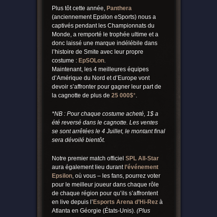
Plus tôt cette année,
Panthera
(anciennement Epsilon eSports) nous a
captivés pendant les Championnats du
Monde, a remporté le trophée ultime et a
donc laissé une marque indélébile dans
l’histoire de Smite avec leur propre
costume :
EpSOLon
.
Maintenant, les 4 meilleures équipes
d’Amérique du Nord et d’Europe vont
devoir s’affronter pour gagner leur part de
la cagnotte de plus de
25 000$
*
.
*NB : Pour chaque costume acheté, 1$ a
été reversé dans le cagnotte. Les ventes
se sont arrêtées le 4 Juillet, le montant final
sera dévoilé bientôt.
Notre premier match officiel
SPL All-Star
aura également lieu durant
l’événement
Epsilon
, où vous – les fans, pourrez voter
pour le meilleur joueur dans chaque rôle
de chaque région pour qu’ils s’affrontent
en live depuis l’
Esports Arena d’Hi-Rez
à
Atlanta en Géorgie (États-Unis).
(Plus