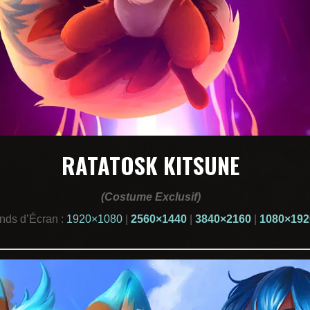
RATATOSK KITSUNE
(Costume Exclusif)
nds d’Écran :
1920×1080
|
2560×1440
|
3840×2160
|
1080×192