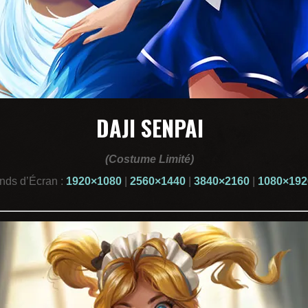
DAJI SENPAI
(Costume Limité)
nds d’Écran :
1920×1080
|
2560×1440
|
3840×2160
|
1080×192