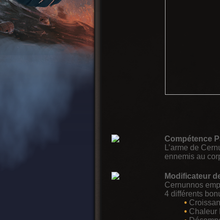
Compétence Pa
L’arme de Cernu
ennemis au corp
Modificateur d
Cernunnos empli
4 différents bo
•
Croissan
•
Chaleur 