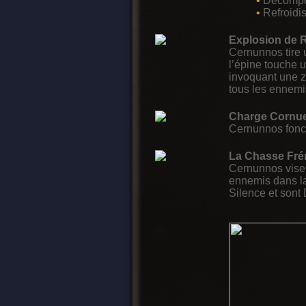
•
Décompos
•
Refroidi
Explosion de 
Cernunnos tire 
l’épine touche u
invoquant une zo
tous les ennemi
Charge Cornue
Cernunnos fonce
La Chasse Frén
Cernunnos vise
ennemis dans la
Silence et sont