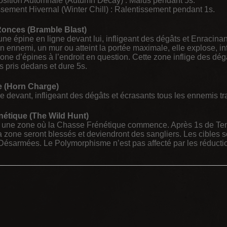
ition Automnale (Autumn Decay) : Malus pendant 5s.
ssement Hivernal (Winter Chill) : Ralentissement pendant 1s.
Ronces (Bramble Blast)
une épine en ligne devant lui, infligeant des dégâts et Enracin
n ennemi, un mur ou atteint la portée maximale, elle explose, in
ne d’épines à l’endroit en question. Cette zone inflige des dégâ
s pris dedans et dure 5s.
 (Horn Charge)
 devant, infligeant des dégâts et écrasants tous les ennemis tr
étique (The Wild Hunt)
 une zone où la Chasse Frénétique commence. Après 1s de Te
 zone seront blessés et deviendront des sangliers. Les cibles
 Désarmées. Le Polymorphisme n’est pas affecté par les réducti