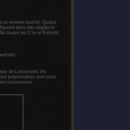
ant un ennemi touché. Quand
fligeant alors des dégâts et
ts toutes les 0,5s et Ralentit
aversés.
mps de Lancement, les
 sous polymorphes sont sous
ons successives.