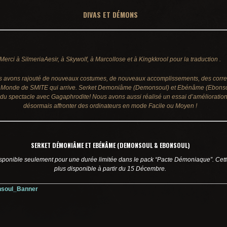
DIVAS ET DÉMONS
Merci à SilmeriaAesir, à Skywolf, à Marcollose et à Kingkkrool pour la traduction .
us avons rajouté de nouveaux costumes, de nouveaux accomplissements, des corr
 Monde de SMITE qui arrive. Serket Demoniâme (Demonsoul) et Ebénâme (Ebonsoul
 du spectacle avec Gagaphrodite! Nous avons aussi réalisé un essai d’amélioratio
désormais affronter des ordinateurs en mode Facile ou Moyen !
SERKET DÉMONIÂME ET EBÉNÂME (DEMONSOUL & EBONSOUL)
ponible seulement pour une durée limitée dans le pack “Pacte Démoniaque”. Cette
plus disponible à partir du 15 Décembre.