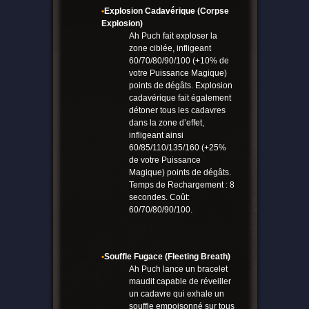
•
Explosion Cadavérique (Corpse
Explosion)
Ah Puch fait exploser la
zone ciblée, infligeant
60/70/80/90/100 (+10% de
votre Puissance Magique)
points de dégâts. Explosion
cadavérique fait également
détoner tous les cadavres
dans la zone d’effet,
infligeant ainsi
60/85/110/135/160 (+25%
de votre Puissance
Magique) points de dégâts.
Temps de Rechargement : 8
secondes. Coût:
60/70/80/90/100.
•
Souffle Fugace (Fleeting Breath)
Ah Puch lance un bracelet
maudit capable de réveiller
un cadavre qui exhale un
souffle empoisonné sur tous