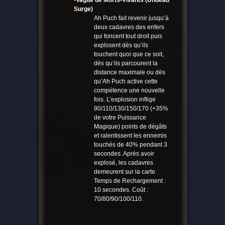
•
Vague de Morts-Vivants (Undead
Surge)
Ah Puch fait revenir jusqu’à
deux cadavres des enfers
qui foncent tout droit puis
explosent dès qu’ils
touchent quoi que ce soit,
dès qu’ils parcourent la
distance maximale ou dès
qu’Ah Puch active cette
compétence une nouvelle
fois. L’explosion inflige
90/110/130/150/170 (+35%
de votre Puissance
Magique) points de dégâts
et ralentissent les ennemis
touchés de 40% pendant 3
secondes. Après avoir
explosé, les cadavres
demeurent sur la carte.
Temps de Rechargement :
10 secondes. Coût :
70/80/90/100/110.