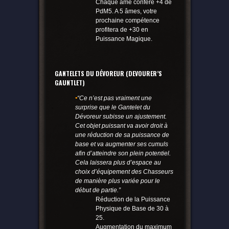
Chaque âme confère +4 de
PdM5. A 5 âmes, votre
prochaine compétence
profitera de +30 en
Puissance Magique.
GANTELETS DU DÉVOREUR (DEVOURER’S
GAUNTLET)
•
“Ce n’est pas vraiment une
surprise que le Gantelet du
Dévoreur subisse un ajustement.
Cet objet puissant va avoir droit à
une réduction de sa puissance de
base et va augmenter ses cumuls
afin d’atteindre son plein potentiel.
Cela laissera plus d’espace au
choix d’équipement des Chasseurs
de manière plus variée pour le
début de partie.”
Réduction de la Puissance
Physique de Base de 30 à
25.
Augmentation du maximum