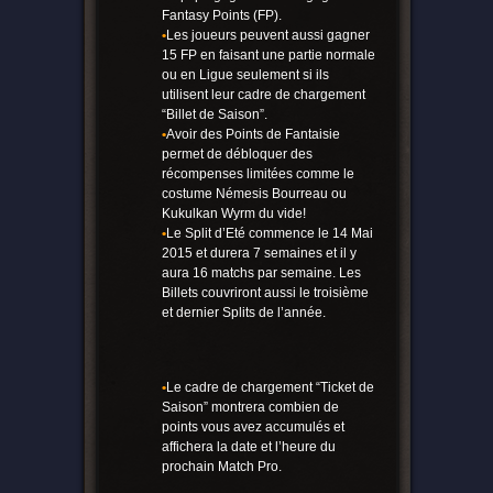
Fantasy Points (FP).
•
Les joueurs peuvent aussi gagner
15 FP en faisant une partie normale
ou en Ligue seulement si ils
utilisent leur cadre de chargement
“Billet de Saison”.
•
Avoir des Points de Fantaisie
permet de débloquer des
récompenses limitées comme le
costume Némesis Bourreau ou
Kukulkan Wyrm du vide!
•
Le Split d’Eté commence le 14 Mai
2015 et durera 7 semaines et il y
aura 16 matchs par semaine. Les
Billets couvriront aussi le troisième
et dernier Splits de l’année.
•
Le cadre de chargement “Ticket de
Saison” montrera combien de
points vous avez accumulés et
affichera la date et l’heure du
prochain Match Pro.