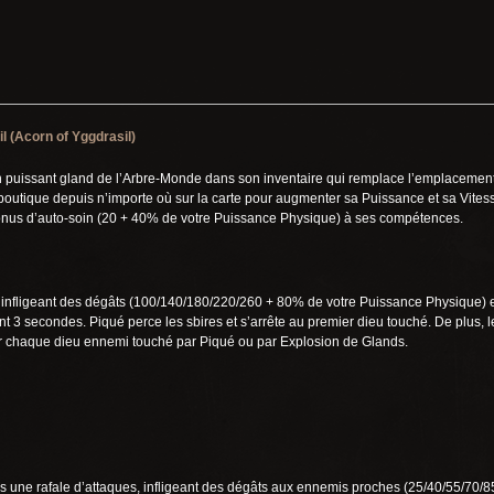
l (Acorn of Yggdrasil)
 puissant gland de l’Arbre-Monde dans son inventaire qui remplace l’emplacement 
 boutique depuis n’importe où sur la carte pour augmenter sa Puissance et sa Vit
nus d’auto-soin (20 + 40% de votre Puissance Physique) à ses compétences.
, infligeant des dégâts (100/140/180/220/260 + 80% de votre Puissance Physique) 
 3 secondes. Piqué perce les sbires et s’arrête au premier dieu touché. De plus, 
r chaque dieu ennemi touché par Piqué ou par Explosion de Glands.
s une rafale d’attaques, infligeant des dégâts aux ennemis proches (25/40/55/70/