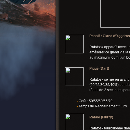
Passif : Gland d’Yggdrasi
Ratatosk apparaît avec un
améliorer ce gland via la
au maximum fournit un bo
Piqué (Dart)
Ratatosk se rue en avant
(20/25/30/35/40%) pendant
réduit de 2 secondes pou
•
Coût : 50/55/60/65/70
•
Temps de Rechargement : 12s.
Rafale (Flurry)
Ratatosk tourbillonne dan