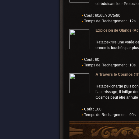
et réduisant leur Protecti
•
Coût : 60/65/70/75/80.
•
Temps de Rechargement : 12s.
Explosion de Glands (Ac
Ratatosk tire une volée d
ennemis touchés par plus 
•
Coût : 60.
•
Temps de Rechargement : 10s.
A Travers le Cosmos (T
Ratatosk charge puis bondi
l’atterrissage, il inflige
Cosmos peut être annulé de
•
Coût : 100.
•
Temps de Rechargement : 90s.