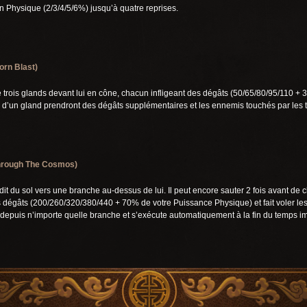
on Physique (2/3/4/5/6%) jusqu’à quatre reprises.
orn Blast)
e trois glands devant lui en cône, chacun infligeant des dégâts (50/65/80/95/110 
d’un gland prendront des dégâts supplémentaires et les ennemis touchés par les t
hrough The Cosmos)
t du sol vers une branche au-dessus de lui. Il peut encore sauter 2 fois avant de c
 des dégâts (200/260/320/380/440 + 70% de votre Puissance Physique) et fait voler le
puis n’importe quelle branche et s’exécute automatiquement à la fin du temps impart