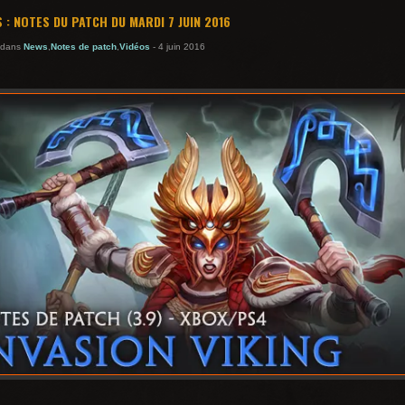
 : NOTES DU PATCH DU MARDI 7 JUIN 2016
. dans
News
,
Notes de patch
,
Vidéos
- 4 juin 2016