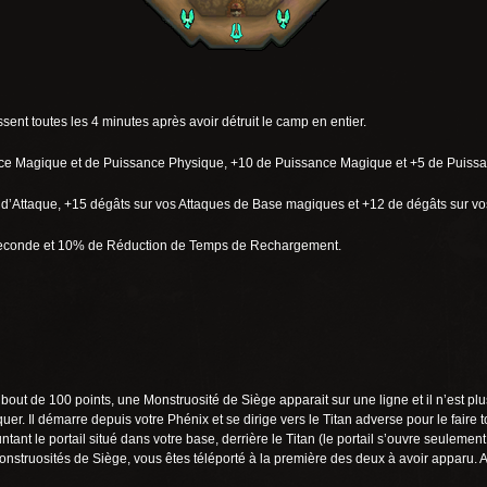
ent toutes les 4 minutes après avoir détruit le camp en entier.
 Magique et de Puissance Physique, +10 de Puissance Magique et +5 de Puissa
d’Attaque, +15 dégâts sur vos Attaques de Base magiques et +12 de dégâts sur vo
econde et 10% de Réduction de Temps de Rechargement.
ut de 100 points, une Monstruosité de Siège apparait sur une ligne et il n’est plu
uer. Il démarre depuis votre Phénix et se dirige vers le Titan adverse pour le faire
ant le portail situé dans votre base, derrière le Titan (le portail s’ouvre seuleme
struosités de Siège, vous êtes téléporté à la première des deux à avoir apparu. A